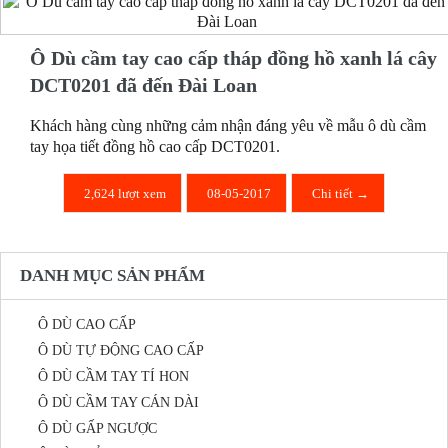
Ô Dù cầm tay cao cấp tháp đồng hồ xanh lá cây
DCT0201 đã đến Đài Loan
Khách hàng cùng những cảm nhận đáng yêu về mẫu ô dù cầm
tay họa tiết đồng hồ cao cấp DCT0201.
2,624 lượt xem
08-05-2017
Chi tiết →
DANH MỤC SẢN PHẨM
Ô DÙ CAO CẤP
Ô DÙ TỰ ĐỘNG CAO CẤP
Ô DÙ CẦM TAY TÍ HON
Ô DÙ CẦM TAY CÁN DÀI
Ô DÙ GẤP NGƯỢC