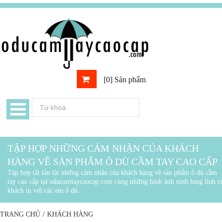
[0] Sản phẩm
TẬP HỢP NHỮNG CẢM NHẬN CỦA KHÁCH
HÀNG VỀ SẢN PHẨM Ô DÙ CẦM TAY CAO CẤP
Tập hợp tất tần tật những cảm nhận của khách hàng về sản phẩm ô dù cầm
tay cao cấp tại oducamtaycaocap.com cùng những hình ảnh xinh lung linh c
khách iu với các em ô dù.
TRANG CHỦ
/
KHÁCH HÀNG