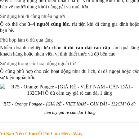
Đây là công dụng phổ biến nhất của ô. Với đường kính lớn, ô giúp
bảo vệ người dùng khỏi nắng gắt và mưa lớn.
Sử dụng khi đi cùng nhiều người
Ô có thể che
3–4 người cùng lúc
, rất tiện khi đi cùng gia đình hoặ
bạn bè.
Phù hợp làm ô dù quà tặng
Nhiều doanh nghiệp lựa chọn
ô dù cán dài cao cấp
làm quà tặn
khách hàng hoặc nhân viên vì tính thiết thực và độ bền cao.
Sử dụng trong các hoạt động ngoài trời
Ô cũng phù hợp cho các hoạt động như du lịch, đi dã ngoại hoặc các
sự kiện ngoài trời.
R75 - Orange Pongee - [GIÁ RẺ - VIỆT NAM - CÁN DÀI - 132CM] Ô dù
cầm tay giá rẻ cán dài 1 tầng
Vì Sao Nên Chọn Ô Dù Của Hera Way