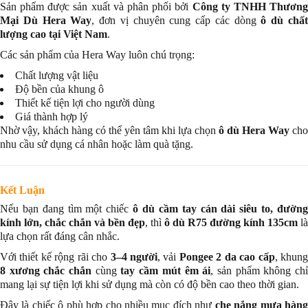
Sản phẩm được sản xuất và phân phối bởi
Công ty TNHH Thương
Mại Dù Hera Way
, đơn vị chuyên cung cấp các dòng
ô dù chấ
lượng cao tại Việt Nam
.
Các sản phẩm của Hera Way luôn chú trọng:
Chất lượng vật liệu
Độ bền của khung ô
Thiết kế tiện lợi cho người dùng
Giá thành hợp lý
Nhờ vậy, khách hàng có thể yên tâm khi lựa chọn
ô dù Hera Way
cho
nhu cầu sử dụng cá nhân hoặc làm quà tặng.
Kết Luận
Nếu bạn đang tìm một chiếc
ô dù cầm tay cán dài siêu to, đườn
kính lớn, chắc chắn và bền đẹp
, thì
ô dù R75 đường kính 135cm
là
lựa chọn rất đáng cân nhắc.
Với thiết kế rộng rãi cho
3–4 người
, vải
Pongee 2 da cao cấp
, khun
8 xương chắc chắn
cùng
tay cầm mút êm ái
, sản phẩm không ch
mang lại sự tiện lợi khi sử dụng mà còn có độ bền cao theo thời gian.
Đây là chiếc ô phù hợp cho nhiều mục đích như
che nắng mưa hàn