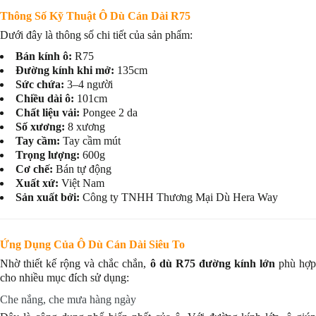
Thông Số Kỹ Thuật Ô Dù Cán Dài R75
Dưới đây là thông số chi tiết của sản phẩm:
Bán kính ô:
R75
Đường kính khi mở:
135cm
Sức chứa:
3–4 người
Chiều dài ô:
101cm
Chất liệu vải:
Pongee 2 da
Số xương:
8 xương
Tay cầm:
Tay cầm mút
Trọng lượng:
600g
Cơ chế:
Bán tự động
Xuất xứ:
Việt Nam
Sản xuất bởi:
Công ty TNHH Thương Mại Dù Hera Way
Ứng Dụng Của Ô Dù Cán Dài Siêu To
Nhờ thiết kế rộng và chắc chắn,
ô dù R75 đường kính lớn
phù hợ
cho nhiều mục đích sử dụng:
Che nắng, che mưa hàng ngày