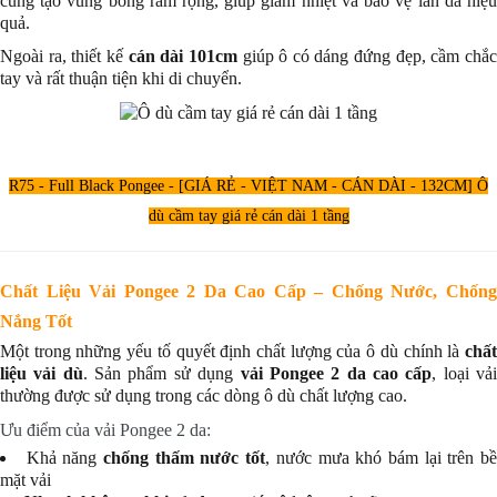
cũng tạo vùng bóng râm rộng, giúp giảm nhiệt và bảo vệ làn da hiệu
quả.
Ngoài ra, thiết kế
cán dài 101cm
giúp ô có dáng đứng đẹp, cầm chắ
tay và rất thuận tiện khi di chuyển.
R75 - Full Black Pongee - [GIÁ RẺ - VIỆT NAM - CÁN DÀI - 132CM] Ô
dù cầm tay giá rẻ cán dài 1 tầng
Chất Liệu Vải Pongee 2 Da Cao Cấp – Chống Nước, Chống
Nắng Tốt
Một trong những yếu tố quyết định chất lượng của ô dù chính là
chất
liệu vải dù
. Sản phẩm sử dụng
vải Pongee 2 da cao cấp
, loại vả
thường được sử dụng trong các dòng ô dù chất lượng cao.
Ưu điểm của vải Pongee 2 da:
Khả năng
chống thấm nước tốt
, nước mưa khó bám lại trên b
mặt vải