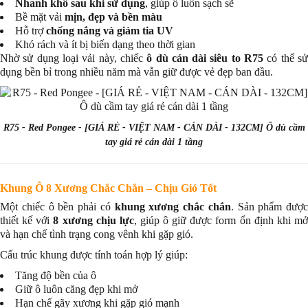
Nhanh khô sau khi sử dụng
, giúp ô luôn sạch sẽ
Bề mặt vải
mịn, đẹp và bền màu
Hỗ trợ
chống nắng và giảm tia UV
Khó rách và ít bị biến dạng theo thời gian
Nhờ sử dụng loại vải này, chiếc
ô dù cán dài siêu to R75
có thể sử
dụng bền bỉ trong nhiều năm mà vẫn giữ được vẻ đẹp ban đầu.
R75 - Red Pongee - [GIÁ RẺ - VIỆT NAM - CÁN DÀI - 132CM] Ô dù cầm
tay giá rẻ cán dài 1 tầng
Khung Ô 8 Xương Chắc Chắn – Chịu Gió Tốt
Một chiếc ô bền phải có
khung xương chắc chắn
. Sản phẩm được
thiết kế với
8 xương chịu lực
, giúp ô giữ được form ổn định khi m
và hạn chế tình trạng cong vênh khi gặp gió.
Cấu trúc khung được tính toán hợp lý giúp:
Tăng độ bền của ô
Giữ ô luôn căng đẹp khi mở
Hạn chế gãy xương khi gặp gió mạnh