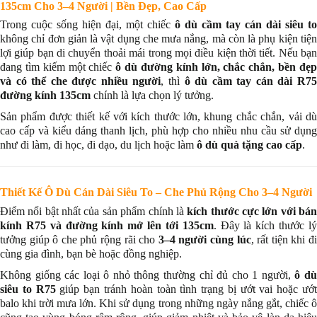
135cm Cho 3–4 Người | Bền Đẹp, Cao Cấp
Trong cuộc sống hiện đại, một chiếc
ô dù cầm tay cán dài siêu to
không chỉ đơn giản là vật dụng che mưa nắng, mà còn là phụ kiện tiện
lợi giúp bạn di chuyển thoải mái trong mọi điều kiện thời tiết. Nếu bạn
đang tìm kiếm một chiếc
ô dù đường kính lớn, chắc chắn, bền đẹ
và có thể che được nhiều người
, thì
ô dù cầm tay cán dài R7
đường kính 135cm
chính là lựa chọn lý tưởng.
Sản phẩm được thiết kế với kích thước lớn, khung chắc chắn, vải dù
cao cấp và kiểu dáng thanh lịch, phù hợp cho nhiều nhu cầu sử dụng
như đi làm, đi học, đi dạo, du lịch hoặc làm
ô dù quà tặng cao cấp
.
Thiết Kế Ô Dù Cán Dài Siêu To – Che Phủ Rộng Cho 3–4 Người
Điểm nổi bật nhất của sản phẩm chính là
kích thước cực lớn với bá
kính R75 và đường kính mở lên tới 135cm
. Đây là kích thước l
tưởng giúp ô che phủ rộng rãi cho
3–4 người cùng lúc
, rất tiện khi đ
cùng gia đình, bạn bè hoặc đồng nghiệp.
Không giống các loại ô nhỏ thông thường chỉ đủ cho 1 người,
ô d
siêu to R75
giúp bạn tránh hoàn toàn tình trạng bị ướt vai hoặc ướ
balo khi trời mưa lớn. Khi sử dụng trong những ngày nắng gắt, chiếc ô