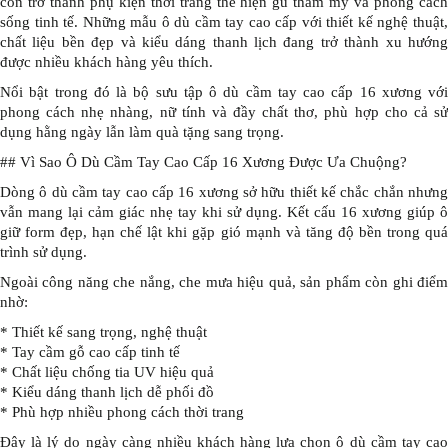
còn trở thành phụ kiện thời trang thể hiện gu thẩm mỹ và phong cách
sống tinh tế. Những mẫu ô dù cầm tay cao cấp với thiết kế nghệ thuật,
chất liệu bền đẹp và kiểu dáng thanh lịch đang trở thành xu hướng
được nhiều khách hàng yêu thích.
Nổi bật trong đó là bộ sưu tập ô dù cầm tay cao cấp 16 xương với
phong cách nhẹ nhàng, nữ tính và đầy chất thơ, phù hợp cho cả sử
dụng hằng ngày lẫn làm quà tặng sang trọng.
## Vì Sao Ô Dù Cầm Tay Cao Cấp 16 Xương Được Ưa Chuộng?
Dòng ô dù cầm tay cao cấp 16 xương sở hữu thiết kế chắc chắn nhưng
vẫn mang lại cảm giác nhẹ tay khi sử dụng. Kết cấu 16 xương giúp ô
giữ form đẹp, hạn chế lật khi gặp gió mạnh và tăng độ bền trong quá
trình sử dụng.
Ngoài công năng che nắng, che mưa hiệu quả, sản phẩm còn ghi điểm
nhờ:
* Thiết kế sang trọng, nghệ thuật
* Tay cầm gỗ cao cấp tinh tế
* Chất liệu chống tia UV hiệu quả
* Kiểu dáng thanh lịch dễ phối đồ
* Phù hợp nhiều phong cách thời trang
Đây là lý do ngày càng nhiều khách hàng lựa chọn ô dù cầm tay cao