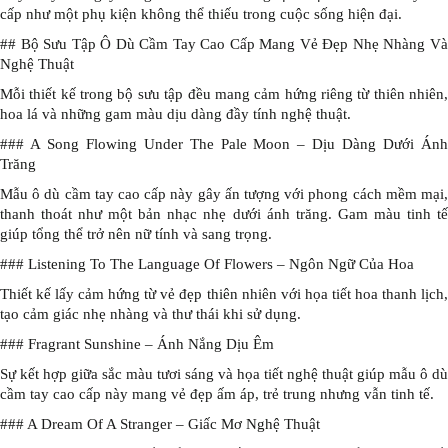
cấp như một phụ kiện không thể thiếu trong cuộc sống hiện đại.
## Bộ Sưu Tập Ô Dù Cầm Tay Cao Cấp Mang Vẻ Đẹp Nhẹ Nhàng Và
Nghệ Thuật
Mỗi thiết kế trong bộ sưu tập đều mang cảm hứng riêng từ thiên nhiên,
hoa lá và những gam màu dịu dàng đầy tính nghệ thuật.
### A Song Flowing Under The Pale Moon – Dịu Dàng Dưới Ánh
Trăng
Mẫu ô dù cầm tay cao cấp này gây ấn tượng với phong cách mềm mại,
thanh thoát như một bản nhạc nhẹ dưới ánh trăng. Gam màu tinh tế
giúp tổng thể trở nên nữ tính và sang trọng.
### Listening To The Language Of Flowers – Ngôn Ngữ Của Hoa
Thiết kế lấy cảm hứng từ vẻ đẹp thiên nhiên với họa tiết hoa thanh lịch,
tạo cảm giác nhẹ nhàng và thư thái khi sử dụng.
### Fragrant Sunshine – Ánh Nắng Dịu Êm
Sự kết hợp giữa sắc màu tươi sáng và họa tiết nghệ thuật giúp mẫu ô dù
cầm tay cao cấp này mang vẻ đẹp ấm áp, trẻ trung nhưng vẫn tinh tế.
### A Dream Of A Stranger – Giấc Mơ Nghệ Thuật