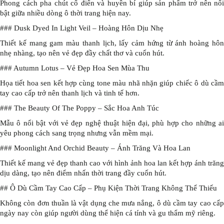
Phong cách pha chút cổ điển và huyền bí giúp sản phẩm trở nên nổi
bật giữa nhiều dòng ô thời trang hiện nay.
### Dusk Dyed In Light Veil – Hoàng Hôn Dịu Nhẹ
Thiết kế mang gam màu thanh lịch, lấy cảm hứng từ ánh hoàng hôn
nhẹ nhàng, tạo nên vẻ đẹp đầy chất thơ và cuốn hút.
### Autumn Lotus – Vẻ Đẹp Hoa Sen Mùa Thu
Họa tiết hoa sen kết hợp cùng tone màu nhã nhặn giúp chiếc ô dù cầm
tay cao cấp trở nên thanh lịch và tinh tế hơn.
### The Beauty Of The Poppy – Sắc Hoa Anh Túc
Mẫu ô nổi bật với vẻ đẹp nghệ thuật hiện đại, phù hợp cho những ai
yêu phong cách sang trọng nhưng vẫn mềm mại.
### Moonlight And Orchid Beauty – Ánh Trăng Và Hoa Lan
Thiết kế mang vẻ đẹp thanh cao với hình ảnh hoa lan kết hợp ánh trăng
dịu dàng, tạo nên điểm nhấn thời trang đầy cuốn hút.
## Ô Dù Cầm Tay Cao Cấp – Phụ Kiện Thời Trang Không Thể Thiếu
Không còn đơn thuần là vật dụng che mưa nắng, ô dù cầm tay cao cấp
ngày nay còn giúp người dùng thể hiện cá tính và gu thẩm mỹ riêng.