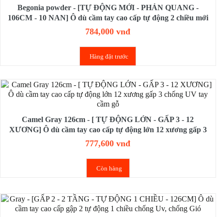
Begonia powder - [TỰ ĐỘNG MỚI - PHẢN QUANG -
106CM - 10 NAN] Ô dù cầm tay cao cấp tự động 2 chiều mới
gập 3
784,000 vnđ
Hàng đặt trước
Camel Gray 126cm - [ TỰ ĐỘNG LỚN - GẤP 3 - 12
XƯƠNG] Ô dù cầm tay cao cấp tự động lớn 12 xương gấp 3
chống UV tay cầm gỗ
777,600 vnđ
Còn hàng