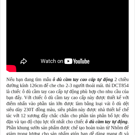
Nếu bạn đang tìm mẫu
ô dù cầm tay cao cấp tự động
2 chiều
đường kính 126cm để che cho 2-3 người thoải mái. thì DCT854
là chiếc ô dù cầm tay cao cấp tự động phù hợp cho nhu cầu của
bạn đấy. Với chiếc ô dù cầm tay cao cấp này được thiết kế với
điểm nhấn vào phần tán lớn được làm bằng loại vải ô dù dệt
siêu dày 230T đồng màu, siêu phẩm này được nhà thiết kế chế
tác với 12 xương đầy chắc chắn cho phần tán phân bổ lực đều
đặn và tạo độ chịu lực tốt nhất cho chiếc
ô dù cầm tay tự động
.
Phần khung sườn sản phẩm được chế tạo hoàn toàn từ Nhôm để
giảm trọng lượng cho sản phẩm giúp bạn dễ dàng mang đi và