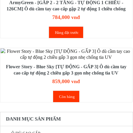
ArmyGreen - [GẤP 2 - 2 TẦNG - TỰ ĐỘNG 1 CHIỀU -
126CM] Ô dù cầm tay cao cấp gập 2 tự động 1 chiều chống
Uv, chống Gió
784,000 vnđ
Hàng đặt trước
Flower Story - Blue Sky [TỰ ĐỘNG - GẤP 3] Ô dù cầm tay
cao cấp tự động 2 chiều gấp 3 gọn nhẹ chống tia UV
859,000 vnđ
Còn hàng
DANH MỤC SẢN PHẨM