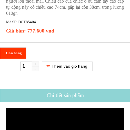
người lớn thoải mái. Chiều cao của chiếc ô dù cầm tay cao cấp
tự động này có chiều cao 74cm, gấp lại còn 38cm, trọng lượng
610gr.
Mã SP:
DCT85404
Giá bán:
777,600 vnđ
Còn hàng
+
Thêm vào giỏ hàng
-
Chi tiết sản phẩm