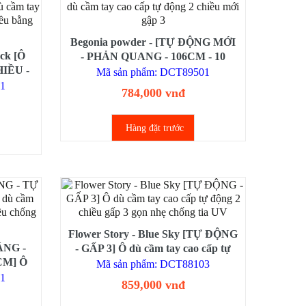
Begonia powder - [TỰ ĐỘNG MỚI
ack [Ô
- PHẢN QUANG - 106CM - 10
IỀU -
NAN] Ô dù cầm tay cao cấp tự động
Mã sản phẩm: DCT89501
02CM]
2 chiều mới gập 3
1
784,000 vnđ
ng đóng
p 3
Hàng đặt trước
Flower Story - Blue Sky [TỰ ĐỘNG
ẦNG -
- GẤP 3] Ô dù cầm tay cao cấp tự
CM] Ô
động 2 chiều gấp 3 gọn nhẹ chống
Mã sản phẩm: DCT88103
 động 1
tia UV
01
859,000 vnđ
Gió