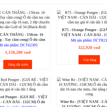
R75 - Orange Pongee - [GI
 CÁN THẲNG - 150cm- 16
VIỆT NAM - CÁN DÀI - 1
 - Tay cầm cong] Ô dù cầm
Ô dù cầm tay giá rẻ cán dài
Mã sản phẩm: DCTR2
 dài và thẳng cao cấp 16 nan,
ã sản phẩm: DCT62305
322,920 vnđ
 chuyên dụng cho sân Golf số
1,150,200 vnđ
34 (Black-Red)
Còn hàng
Hàng đặt trước
Red Pongee - [GIÁ RẺ - VIỆT
Wine Re - [VIỆT NAM - C
- CÁN DÀI - 132CM] Ô dù
- 16 XƯƠNG -118CM] Ô dù 
 tay giá rẻ cán dài 1 tầng