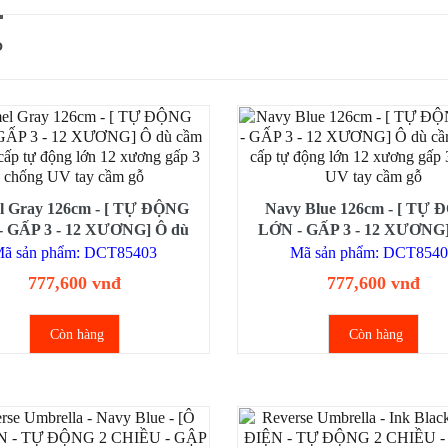
P
l Gray 126cm - [ TỰ ĐỘNG
Navy Blue 126cm - [ TỰ
- GẤP 3 - 12 XƯƠNG] Ô dù
LỚN - GẤP 3 - 12 XƯƠNG]
tay cao cấp tự động lớn 12
cầm tay cao cấp tự động l
ã sản phẩm: DCT85403
Mã sản phẩm: DCT854
 gấp 3 chống UV tay cầm gỗ
xương gấp 3 chống UV tay 
777,600 vnđ
777,600 vnđ
Còn hàng
Còn hàng