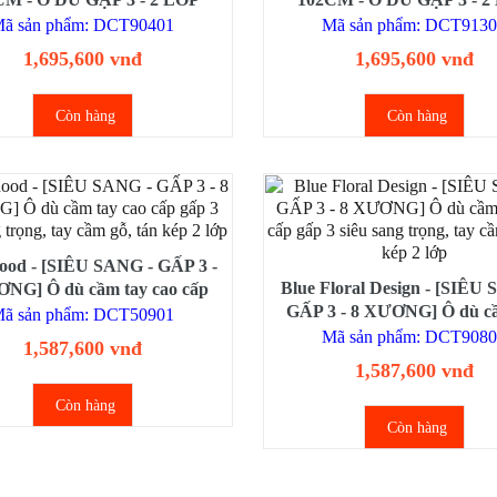
 Ô dù cầm tay cao cấp gập 3
KÉP] - Ô dù cầm tay cao cấ
ã sản phẩm: DCT90401
Mã sản phẩm: DCT913
ơng tay cầm gỗ, 2 tán kép họa
,16 xương tay cầm gỗ, 2 tán 
1,695,600 vnđ
1,695,600 vnđ
tiết, chống UV
tiết, chống UV
Còn hàng
Còn hàng
ood - [SIÊU SANG - GẤP 3 -
Blue Floral Design - [SIÊU
NG] Ô dù cầm tay cao cấp
GẤP 3 - 8 XƯƠNG] Ô dù c
 siêu sang trọng, tay cầm gỗ,
ã sản phẩm: DCT50901
cao cấp gấp 3 siêu sang trọn
tán kép 2 lớp
Mã sản phẩm: DCT908
1,587,600 vnđ
cầm gỗ, tán kép 2 lớp
1,587,600 vnđ
Còn hàng
Còn hàng