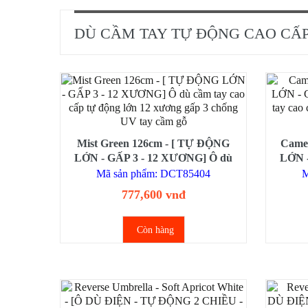
DÙ CẦM TAY TỰ ĐỘNG CAO CẤ
Mist Green 126cm - [ TỰ ĐỘNG
Came
LỚN - GẤP 3 - 12 XƯƠNG] Ô dù
LỚN 
cầm tay cao cấp tự động lớn 12
cầm 
Mã sản phẩm: DCT85404
M
xương gấp 3 chống UV tay cầm gỗ
xương
777,600 vnđ
Còn hàng