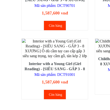
Ô dù cầm tay cao cấp gấp 3 siêu
KÉP] -
Mã sản phẩm: DCT90701
M
sang trọng, tay cầm gỗ, tán kép 2 lớp
,16 xư
1,587,600 vnđ
Còn hàng
Childh
Interior with a Young Girl (Girl
8 XƯƠ
Reading) - [SIÊU SANG - GẤP 3 - 8
gấp 3
M
XƯƠNG] Ô dù cầm tay cao cấp gấp
Mã sản phẩm: DCT91001
3 siêu sang trọng, tay cầm gỗ, tán
1,587,600 vnđ
kép 2 lớp
Còn hàng