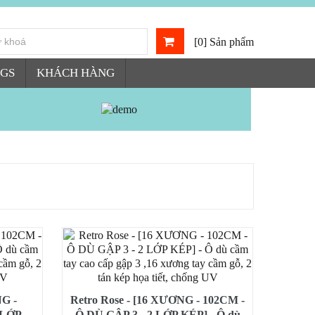
[0] Sản phẩm
GS
KHÁCH HÀNG
G -
Retro Rose - [16 XƯƠNG - 102CM -
 LỚP
Ô DÙ GẬP 3 - 2 LỚP KÉP] - Ô dù