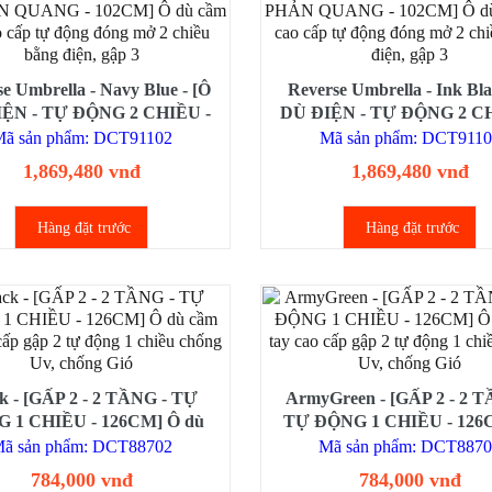
e Umbrella - Navy Blue - [Ô
Reverse Umbrella - Ink Bl
ỆN - TỰ ĐỘNG 2 CHIỀU -
DÙ ĐIỆN - TỰ ĐỘNG 2 CH
 - PHẢN QUANG - 102CM]
GẬP 3 - PHẢN QUANG - 1
ã sản phẩm: DCT91102
Mã sản phẩm: DCT9110
ầm tay cao cấp tự động đóng
Ô dù cầm tay cao cấp tự độ
1,869,480 vnđ
1,869,480 vnđ
 2 chiều bằng điện, gập 3
mở 2 chiều bằng điện, gậ
Hàng đặt trước
Hàng đặt trước
k - [GẤP 2 - 2 TẦNG - TỰ
ArmyGreen - [GẤP 2 - 2 T
 1 CHIỀU - 126CM] Ô dù
TỰ ĐỘNG 1 CHIỀU - 126
tay cao cấp gập 2 tự động 1
dù cầm tay cao cấp gập 2 tự
ã sản phẩm: DCT88702
Mã sản phẩm: DCT887
iều chống Uv, chống Gió
chiều chống Uv, chống 
784,000 vnđ
784,000 vnđ