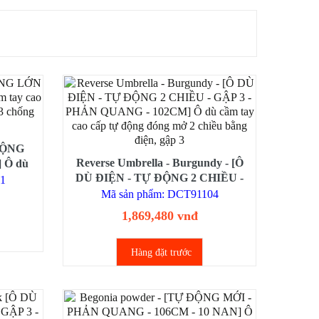
 ĐỘNG
Reverse Umbrella - Burgundy - [Ô
 Ô dù
DÙ ĐIỆN - TỰ ĐỘNG 2 CHIỀU -
ớn 12
01
GẬP 3 - PHẢN QUANG - 102CM]
cầm gỗ
Mã sản phẩm: DCT91104
Ô dù cầm tay cao cấp tự động đóng
1,869,480 vnđ
mở 2 chiều bằng điện, gập 3
Hàng đặt trước