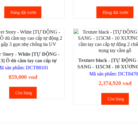
Hàng đặt trước
Hàng đặt trước
 Story - White [TỰ ĐỘNG -
Texture black - [TỰ ĐỘNG 
3] Ô dù cầm tay cao cấp tự
SANG - 115CM - 10 XƯƠNG
2 chiều gấp 3 gọn nhẹ chống
ã sản phẩm: DCT88101
cầm tay cao cấp tự động 2 
tia UV
Mã sản phẩm: DCT847
859,000 vnđ
sang trọng tay cầm gỗ
2,374,920 vnđ
Còn hàng
Còn hàng