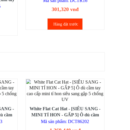
Mã sản phẩm: DCTR16
e nắng
5
301,320 vnđ
Hàng đặt trước
 SANG -
White Flat Cat Hat - [SIÊU SANG -
dù cầm
MINI TÍ HON - GẤP 5] Ô dù cầm
sang gập
tay cao cấp mini tí hon siêu sang gập
03
Mã sản phẩm: DCT86202
5 chống UV