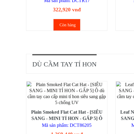
Mã sản phẩm: DCTR17
322,920 vnđ
Còn hàng
DÙ CẦM TAY TÍ HON
Plain Smoked Flat Cat Hat - [SIÊU
Leaf N
SANG - MINI TÍ HON - GẤP 5] Ô
SANG 
dù cầm tay cao cấp mini tí hon siêu
dù cầm
Mã sản phẩm: DCT86205
M
sang gập 5 chống UV