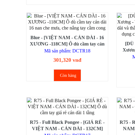
Blue - [VIỆT NAM - CÁN DÀI - 16
[DÙ
XƯƠNG -118CM] Ô dù cầm tay cán
Xương
dài 16 nan che mưa, che nắng tay
Mã sản phẩm: DCTR18
tay cán
cầm cong
M
301,320 vnđ
2 lớp
Còn hàng
R75 - Full Black Pongee - [GIÁ RẺ -
R75 - 
VIỆT NAM - CÁN DÀI - 132CM]
NAM 
Ô dù cầm tay giá rẻ cán dài 1 tầng
cầm