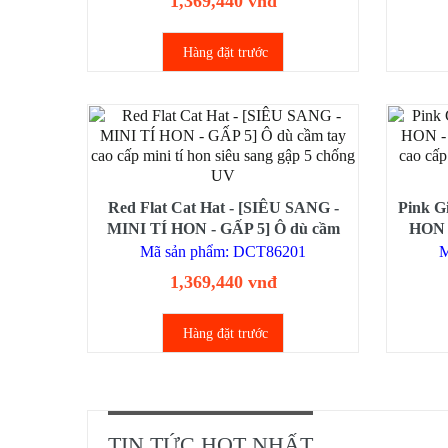
1,369,440 vnđ
Hàng đặt trước
Red Flat Cat Hat - [SIÊU SANG -
Pink G
MINI TÍ HON - GẤP 5] Ô dù cầm
HON -
tay cao cấp mini tí hon siêu sang gập
tay c
Mã sản phẩm: DCT86201
M
5 chống UV
trọ
1,369,440 vnđ
Hàng đặt trước
TIN TỨC HOT NHẤT