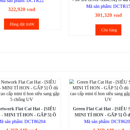
Mã sản phẩm: DCTR22
cán dài 16 nan che mưa, ch
Mã sản phẩm: DCTR1
322,920 vnđ
tay cầm cong
301,320 vnđ
Hàng đặt trước
Còn hàng
etwork Flat Cat Hat - [SIÊU
Green Flat Cat Hat - [SIÊU
- MINI TÍ HON - GẤP 5] Ô
MINI TÍ HON - GẤP 5] Ô 
 tay cao cấp mini tí hon siêu
tay cao cấp mini tí hon siêu 
ã sản phẩm: DCT86204
Mã sản phẩm: DCT862
sang gập 5 chống UV
5 chống UV