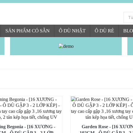
SẢN PHẨM CÓ SẴN
Ô DÙ NHẬT
Ô DÙ RẺ
BLO
ing Begonia - [16 XƯƠNG -
Garden Rose - [16 XƯƠN
CM - Ô DÙ GẬP 3 - 2 LỚP
102CM - Ô DÙ GẬP 3 - 2