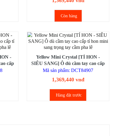
1,369,440 vnđ
Còn hàng
 HON -
Yellow Mini Crystal [TÍ HON -
ao cấp
SIÊU SANG] Ô dù cầm tay cao cấp
cầm pha
tí hon mini sang trọng tay cầm pha
08
Mã sản phẩm: DCT84907
lê
1,369,440 vnđ
Hàng đặt trước