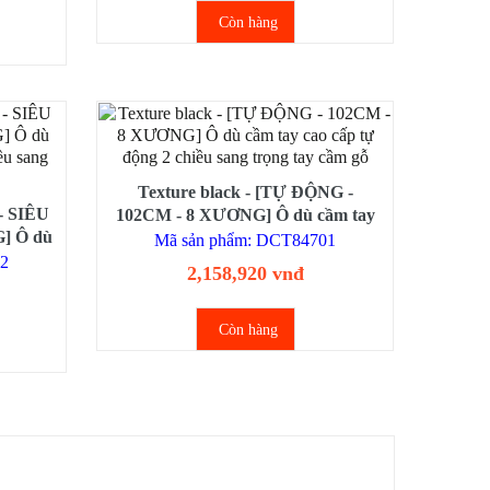
Còn hàng
Texture black - [TỰ ĐỘNG -
- SIÊU
102CM - 8 XƯƠNG] Ô dù cầm tay
] Ô dù
cao cấp tự động 2 chiều sang trọng
Mã sản phẩm: DCT84701
chiều
tay cầm gỗ
02
2,158,920 vnđ
Còn hàng