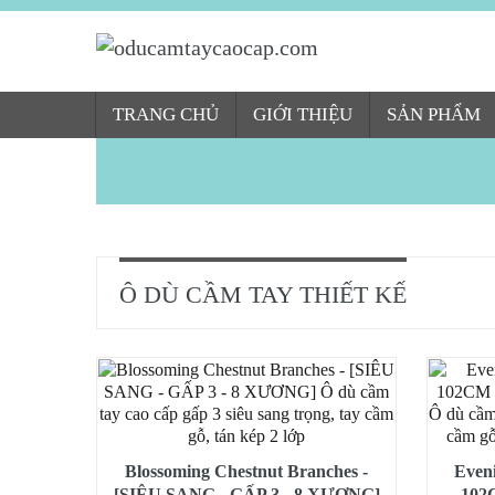
TRANG CHỦ
GIỚI THIỆU
SẢN PHẨM
Ô DÙ CẦM TAY THIẾT KẾ
Blossoming Chestnut Branches -
Even
[SIÊU SANG - GẤP 3 - 8 XƯƠNG]
102