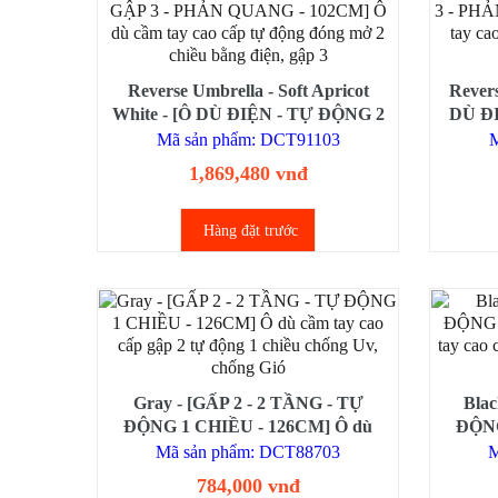
Reverse Umbrella - Soft Apricot
Revers
White - [Ô DÙ ĐIỆN - TỰ ĐỘNG 2
DÙ ĐI
CHIỀU - GẬP 3 - PHẢN QUANG -
GẬP 3
Mã sản phẩm: DCT91103
M
102CM] Ô dù cầm tay cao cấp tự
Ô dù c
1,869,480 vnđ
động đóng mở 2 chiều bằng điện,
mở
gập 3
Hàng đặt trước
Gray - [GẤP 2 - 2 TẦNG - TỰ
Blac
ĐỘNG 1 CHIỀU - 126CM] Ô dù
ĐỘNG
cầm tay cao cấp gập 2 tự động 1
cầm 
Mã sản phẩm: DCT88703
M
chiều chống Uv, chống Gió
ch
784,000 vnđ