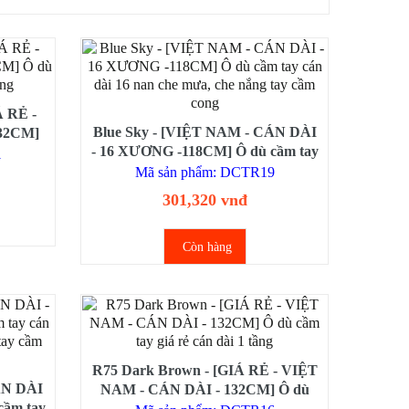
Á RẺ -
Blue Sky - [VIỆT NAM - CÁN DÀI
32CM]
- 16 XƯƠNG -118CM] Ô dù cầm tay
 1 tầng
1
cán dài 16 nan che mưa, che nắng
Mã sản phẩm: DCTR19
tay cầm cong
301,320 vnđ
Còn hàng
R75 Dark Brown - [GIÁ RẺ - VIỆT
ÁN DÀI
NAM - CÁN DÀI - 132CM] Ô dù
cầm tay
cầm tay giá rẻ cán dài 1 tầng