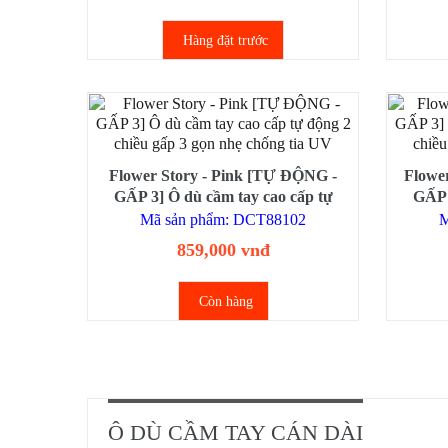
Hàng đặt trước
Flower Story - Pink [TỰ ĐỘNG -
Flower
GẤP 3] Ô dù cầm tay cao cấp tự
GẤP 
động 2 chiều gấp 3 gọn nhẹ chống
động 
Mã sản phẩm: DCT88102
M
tia UV
859,000 vnđ
Còn hàng
Ô DÙ CẦM TAY CÁN DÀI