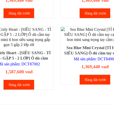
1,369,440 vnđ
1,369,440 vnđ
Hàng đặt trước
Hàng đặt trước
Sea Blue Mini Crystal [TÍ
irly Heart - [SIÊU SANG - TÍ
SIÊU SANG] Ô dù cầm tay c
 GẬP 5 - 2 LỚP] Ô dù cầm
tí hon mini sang trọng tay 
Mã sản phẩm: DCT849
ao cấp mini tí hon siêu sang
lê
ã sản phẩm: DCT87002
1,369,440 vnđ
ng gấp gọn 5 gấp 2 lớp rời
1,587,600 vnđ
Hàng đặt trước
Hàng đặt trước