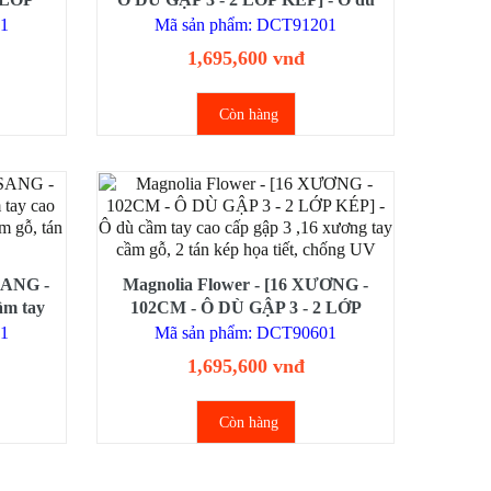
p gập 3
cầm tay cao cấp gập 3 ,16 xương tay
01
Mã sản phẩm: DCT91201
kép họa
cầm gỗ, 2 tán kép họa tiết, chống UV
1,695,600 vnđ
Còn hàng
 SANG -
Magnolia Flower - [16 XƯƠNG -
ầm tay
102CM - Ô DÙ GẬP 3 - 2 LỚP
g, tay
KÉP] - Ô dù cầm tay cao cấp gập 3
01
Mã sản phẩm: DCT90601
,16 xương tay cầm gỗ, 2 tán kép họa
1,695,600 vnđ
tiết, chống UV
Còn hàng