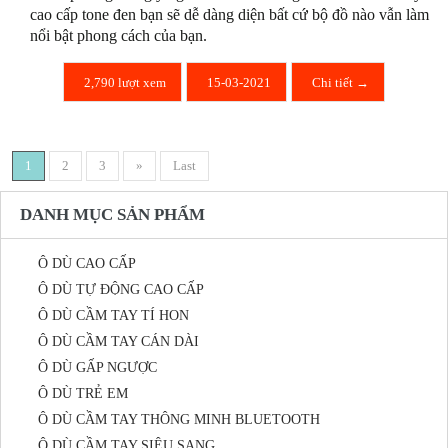
cao cấp tone đen bạn sẽ dễ dàng diện bất cứ bộ đồ nào vẫn làm
nổi bật phong cách của bạn.
2,790 lượt xem
15-03-2021
Chi tiết →
1
2
3
»
Last
DANH MỤC SẢN PHẨM
Ô DÙ CAO CẤP
Ô DÙ TỰ ĐỘNG CAO CẤP
Ô DÙ CẦM TAY TÍ HON
Ô DÙ CẦM TAY CÁN DÀI
Ô DÙ GẤP NGƯỢC
Ô DÙ TRẺ EM
Ô DÙ CẦM TAY THÔNG MINH BLUETOOTH
Ô DÙ CẦM TAY SIÊU SANG