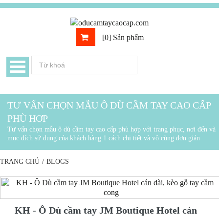
[0] Sản phẩm
TƯ VẤN CHỌN MẪU Ô DÙ CẦM TAY CAO CẤP
PHÙ HƠP
Tư vấn chọn mẫu ô dù cầm tay cao cấp phù hợp với trang phục, nơi đến và
mục đích sử dụng của khách hàng 1 cách chi tiết và vô cùng đơn giản
TRANG CHỦ
/
BLOGS
KH - Ô Dù cầm tay JM Boutique Hotel cán