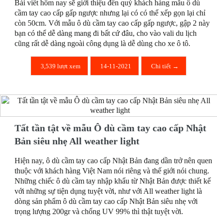
Bài viết hôm nay sẽ giới thiệu đến quý khách hàng mẫu ô dù
cầm tay cao cấp gấp ngược nhưng lại có có thể xếp gọn lại chỉ
còn 50cm. Với mẫu ô dù cầm tay cao cấp gấp ngược, gập 2 này
bạn có thể dễ dàng mang đi bất cứ đâu, cho vào vali du lịch
cũng rất dễ dàng ngoài công dụng là dễ dùng cho xe ô tô.
3,539 lượt xem
14-11-2021
Chi tiết →
Tất tần tật về mẫu Ô dù cầm tay cao cấp Nhật
Bản siêu nhẹ All weather light
Hiện nay, ô dù cầm tay cao cấp Nhật Bản đang dần trở nên quen
thuộc với khách hàng Việt Nam nói riêng và thế giới nói chung.
Những chiếc ô dù cầm tay nhập khẩu từ Nhật Bản được thiết kế
với những sự tiện dụng tuyệt vời, như với All weather light là
dòng sản phẩm ô dù cầm tay cao cấp Nhật Bản siêu nhẹ với
trọng lượng 200gr và chống UV 99% thì thật tuyệt vời.