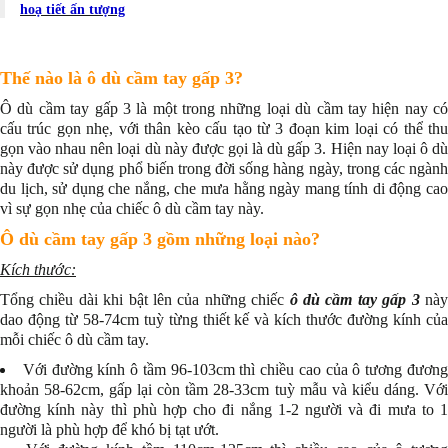
hoạ tiết ấn tượng
Thế nào là ô dù cầm tay gấp 3?
Ô dù cầm tay gấp 3 là một trong những loại dù cầm tay hiện nay có
cấu trúc gọn nhẹ, với thân kèo cấu tạo từ 3 đoạn kim loại có thể thu
gọn vào nhau nên loại dù này được gọi là dù gấp 3. Hiện nay loại ô dù
này được sử dụng phổ biến trong đời sống hàng ngày, trong các ngành
du lịch, sử dụng che nắng, che mưa hằng ngày mang tính di động cao
vì sự gọn nhẹ của chiếc ô dù cầm tay này.
Ô dù cầm tay gấp 3 gồm những loại nào?
Kích thước:
Tổng chiều dài khi bật lên của những chiếc
ô dù cầm tay gấp 3
nà
dao động từ 58-74cm tuỳ từng thiết kế và kích thước đường kính của
mỗi chiếc ô dù cầm tay.
Với đường kính ô tầm 96-103cm thì chiều cao của ô tương đươn
khoản 58-62cm, gấp lại còn tầm 28-33cm tuỳ mẫu và kiểu dáng. Với
đường kính này thì phù hợp cho đi nắng 1-2 người và đi mưa to 1
người là phù hợp để khó bị tạt ướt.