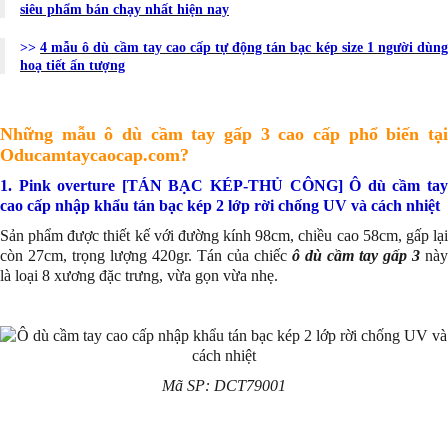
siêu phẩm bán chạy nhất hiện nay
>>
4 mẫu ô dù cầm tay cao cấp tự động tán bạc kép size 1 người dùn
hoạ tiết ấn tượng
Những mẫu ô dù cầm tay gấp 3 cao cấp phổ biến tại
Oducamtaycaocap.com?
1. Pink overture [TÁN BẠC KÉP-THỦ CÔNG] Ô dù cầm tay
cao cấp nhập khẩu tán bạc kép 2 lớp rời chống UV và cách nhiệt
Sản phẩm được thiết kế với đường kính 98cm, chiều cao 58cm, gấp lại
còn 27cm, trọng lượng 420gr. Tán của chiếc
ô dù cầm tay gấp 3
này
là loại 8 xương đặc trưng, vừa gọn vừa nhẹ.
Mã SP: DCT79001