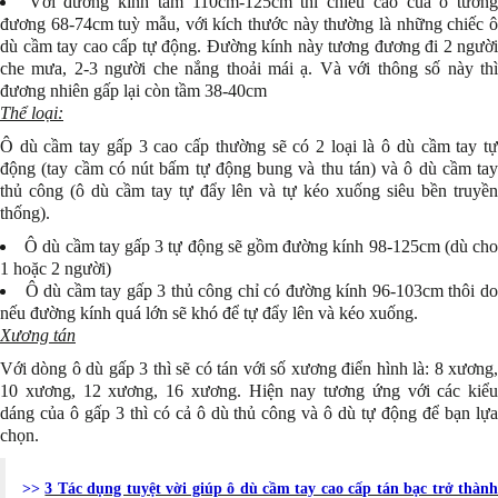
Với đường kính tầm 110cm-125cm thì chiều cao của ô tươn
đương 68-74cm tuỳ mẫu, với kích thước này thường là những chiếc ô
dù cầm tay cao cấp tự động. Đường kính này tương đương đi 2 người
che mưa, 2-3 người che nắng thoải mái ạ. Và với thông số này thì
đương nhiên gấp lại còn tầm 38-40cm
Thể loại:
Ô dù cầm tay gấp 3 cao cấp thường sẽ có 2 loại là ô dù cầm tay tự
động (tay cầm có nút bấm tự động bung và thu tán) và ô dù cầm tay
thủ công (ô dù cầm tay tự đẩy lên và tự kéo xuống siêu bền truyền
thống).
Ô dù cầm tay gấp 3 tự động sẽ gồm đường kính 98-125cm (dù ch
1 hoặc 2 người)
Ô dù cầm tay gấp 3 thủ công chỉ có đường kính 96-103cm thôi d
nếu đường kính quá lớn sẽ khó để tự đẩy lên và kéo xuống.
Xương tán
Với dòng ô dù gấp 3 thì sẽ có tán với số xương điển hình là: 8 xương,
10 xương, 12 xương, 16 xương. Hiện nay tương ứng với các kiểu
dáng của ô gấp 3 thì có cả ô dù thủ công và ô dù tự động để bạn lựa
chọn.
>>
3 Tác dụng tuyệt vời giúp ô dù cầm tay cao cấp tán bạc trở thành