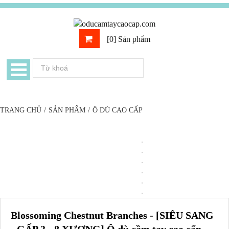
[0] Sản phẩm
TRANG CHỦ
/
SẢN PHẨM
/
Ô DÙ CAO CẤP
Blossoming Chestnut Branches - [SIÊU SANG
- GẤP 3 - 8 XƯƠNG] Ô dù cầm tay cao cấp