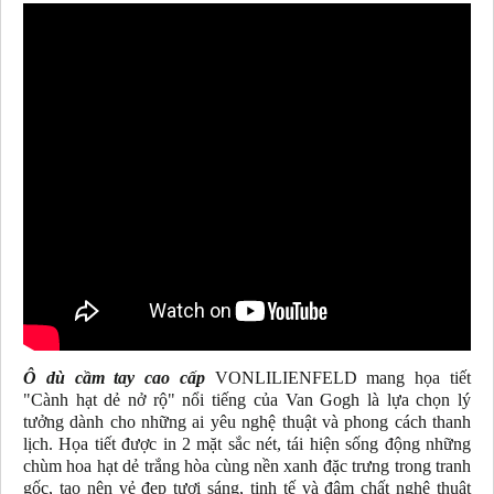
Ô dù cầm tay cao cấp
VONLILIENFELD mang họa tiết
"Cành hạt dẻ nở rộ" nổi tiếng của Van Gogh là lựa chọn lý
tưởng dành cho những ai yêu nghệ thuật và phong cách thanh
lịch. Họa tiết được in 2 mặt sắc nét, tái hiện sống động những
chùm hoa hạt dẻ trắng hòa cùng nền xanh đặc trưng trong tranh
gốc, tạo nên vẻ đẹp tươi sáng, tinh tế và đậm chất nghệ thuật