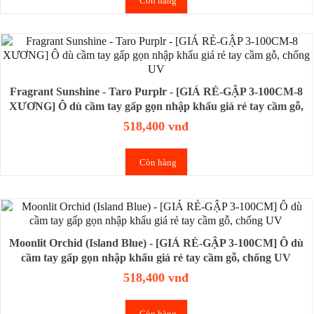
Còn hàng
Fragrant Sunshine - Taro Purplr - [GIÁ RẺ-GẬP 3-100CM-8
XƯƠNG] Ô dù cầm tay gấp gọn nhập khẩu giá rẻ tay cầm gỗ,
chống UV
518,400 vnđ
Còn hàng
Moonlit Orchid (Island Blue) - [GIÁ RẺ-GẬP 3-100CM] Ô dù
cầm tay gấp gọn nhập khẩu giá rẻ tay cầm gỗ, chống UV
518,400 vnđ
Còn hàng