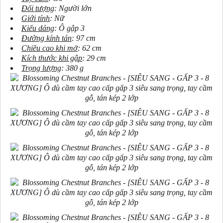
Đối tượng
: Người lớn
Giới tính
: Nữ
Kiểu dáng
: Ô gập 3
Đường kính tán
: 97 cm
Chiều cao khi mở
: 62 cm
Kích thước khi gập
: 29 cm
Trọng lượng
: 380 g