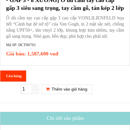
gấp 3 siêu sang trọng, tay cầm gỗ, tán kép 2 lớp
Ô dù cầm tay cao cấp gập 3 cao cấp VONLILIENFELD họa
tiết “Cành hạt dẻ nở rộ” của Van Gogh, in 2 mặt sắc nét, chống
nắng UPF50+, tán vinyl 2 lớp, khung hợp kim nhôm, tay cầm
gỗ sang trọng. Nhỏ gọn, bền đẹp, phù hợp cho phái nữ.
Mã SP:
DCT90701
Giá bán:
1,587,600 vnđ
Còn hàng
+
Thêm vào giỏ hàng
-
Chi tiết sản phẩm