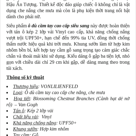
Hậu Ấn Tượng. Thiết kế độc đáo giúp chiếc ô không chỉ là vật
dụng che nắng che mưa mà còn là phụ kiện thời trang nổi bật
dành cho phái nữ.
Siêu phẩm
ô dù cầm tay cao cấp siêu sang
này được hoàn thiện
với tán ô kép 2 lớp vải Vinyl cao cấp, khả năng chống nắng
vượt trội UPF50+, hạn chế đến 99% tia UV, đồng thời chống
thấm nước hiệu quả khi trời mưa. Khung sườn làm từ hợp kim
nhôm bền bỉ, kết hợp tay cầm gỗ sang trọng tạo cảm giác chắc
chắn và thoải mái khi sử dụng. Kiểu dáng ô gập ba tiện lợi, nhỏ
gọn với chiều dài chỉ 29 cm khi gập, dễ dàng mang theo trong
túi xách.
Thông số kỹ thuật
Thương hiệu
: VONLILIENFELD
Loại
: Ô dù cầm tay cao cấp che nắng, che mưa
Họa tiết
:
Blossoming Chestnut Branches (
Cành hạt dẻ nở
rộ) – Van Gogh
Tán ô
: Kép 2 lớp vải
Chất liệu vải
: Vinyl
Khả năng chống nắng
: UPF50+
Khung sườn
: Hợp kim nhôm
Tay cầm
: Gỗ