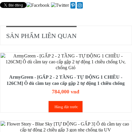
SẢN PHẨM LIÊN QUAN
ArmyGreen - [GẤP 2 - 2 TẦNG - TỰ ĐỘNG 1 CHIỀU -
126CM] Ô dù cầm tay cao cấp gập 2 tự động 1 chiều chống
Uv, chống Gió
784,000 vnđ
Hàng đặt trước