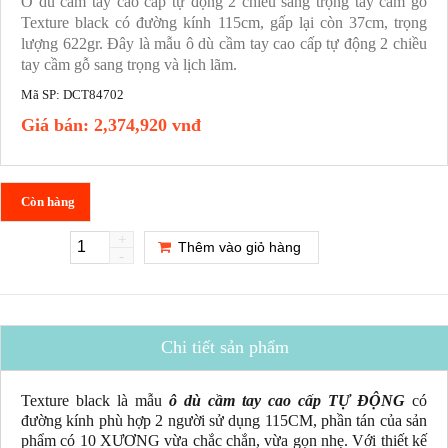
Ô dù cầm tay cao cấp tự động 2 chiều sang trọng tay cầm gỗ
Texture black có đường kính 115cm, gấp lại còn 37cm, trọng
lượng 622gr. Đây là mẫu ô dù cầm tay cao cấp tự động 2 chiều
tay cầm gỗ sang trọng và lịch lãm.
Mã SP:
DCT84702
Giá bán:
2,374,920 vnđ
Còn hàng
+
Thêm vào giỏ hàng
-
Chi tiết sản phẩm
Texture black là mẫu
ô dù cầm tay cao cấp TỰ ĐỘNG
có
đường kính phù hợp 2 người sử dụng 115CM, phần tán của sản
phẩm có 10 XƯƠNG vừa chắc chắn, vừa gọn nhẹ. Với thiết kế