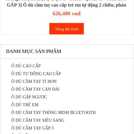
GẤP 3] Ô dù cầm tay cao cấp trẻ em tự động 2 chiều, phản
quang, gấp gọn
626,400 vnđ
Hàng đặt trước
DANH MỤC SẢN PHẨM
Ô DÙ CAO CẤP
Ô DÙ TỰ ĐỘNG CAO CẤP
Ô DÙ CẦM TAY TÍ HON
Ô DÙ CẦM TAY CÁN DÀI
Ô DÙ GẤP NGƯỢC
Ô DÙ TRẺ EM
Ô DÙ CẦM TAY THÔNG MINH BLUETOOTH
Ô DÙ CẦM TAY SIÊU SANG
Ô DÙ CẦM TAY GẤP 3