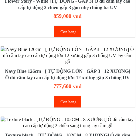
Flower Story - White [TỰ ĐỘNG - GẤP 3] Ô dù cầm tay cao
cấp tự động 2 chiều gấp 3 gọn nhẹ chống tia UV
859,000 vnđ
Còn hàng
Navy Blue 126cm - [ TỰ ĐỘNG LỚN - GẤP 3 - 12 XƯƠNG]
Ô dù cầm tay cao cấp tự động lớn 12 xương gấp 3 chống UV
tay cầm gỗ
777,600 vnđ
Còn hàng
Texture black - [TỰ ĐỘNG - 102CM - 8 XƯƠNG] Ô dù cầm