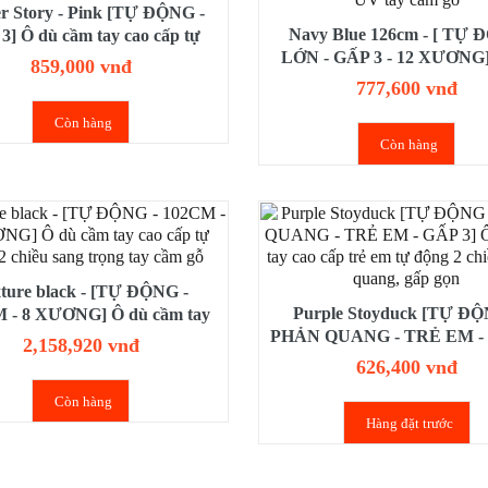
r Story - Pink [TỰ ĐỘNG -
Navy Blue 126cm - [ TỰ
3] Ô dù cầm tay cao cấp tự
LỚN - GẤP 3 - 12 XƯƠNG]
2 chiều gấp 3 gọn nhẹ chống
859,000 vnđ
cầm tay cao cấp tự động l
tia UV
777,600 vnđ
xương gấp 3 chống UV tay 
Còn hàng
Còn hàng
ture black - [TỰ ĐỘNG -
Purple Stoyduck [TỰ ĐỘ
 - 8 XƯƠNG] Ô dù cầm tay
PHẢN QUANG - TRẺ EM - 
p tự động 2 chiều sang trọng
2,158,920 vnđ
Ô dù cầm tay cao cấp trẻ em 
tay cầm gỗ
626,400 vnđ
2 chiều, phản quang, gấp
Còn hàng
Hàng đặt trước