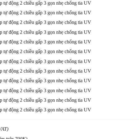
(VAT)
ẩm trên 700K)