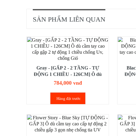
SẢN PHẨM LIÊN QUAN
Gray - [GẤP 2 - 2 TẦNG - TỰ
Blac
ĐỘNG 1 CHIỀU - 126CM] Ô dù
ĐỘNG
cầm tay cao cấp gập 2 tự động 1
cầm 
784,000 vnđ
chiều chống Uv, chống Gió
ch
Hàng đặt trước