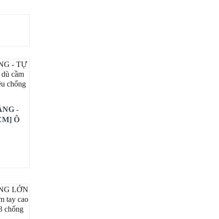
ẦNG -
CM] Ô
 động 1
Gió