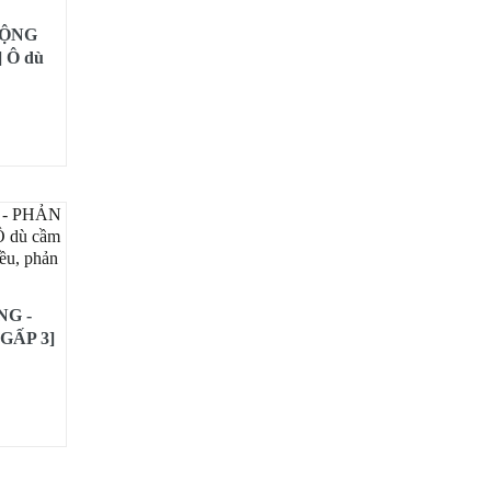
 ĐỘNG
 Ô dù
ớn 12
cầm gỗ
NG -
GẤP 3]
tự động
 gọn