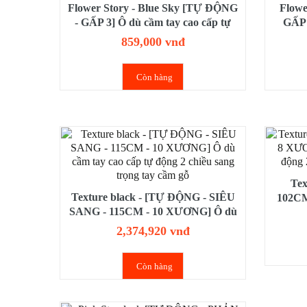
Flower Story - Blue Sky [TỰ ĐỘNG
Flowe
- GẤP 3] Ô dù cầm tay cao cấp tự
GẤP 
động 2 chiều gấp 3 gọn nhẹ chống
động 
859,000 vnđ
tia UV
Còn hàng
Tex
Texture black - [TỰ ĐỘNG - SIÊU
102CM
SANG - 115CM - 10 XƯƠNG] Ô dù
cao cấ
cầm tay cao cấp tự động 2 chiều
2,374,920 vnđ
sang trọng tay cầm gỗ
Còn hàng