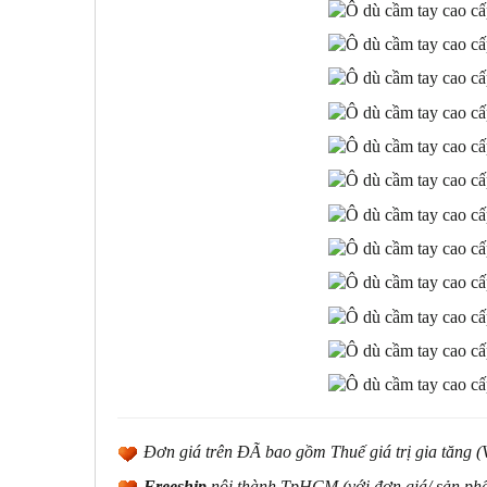
Đơn giá trên ĐÃ bao gồm Thuế giá trị gia tăng 
Freeship
nội thành TpHCM (với đơn giá/ sản ph