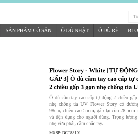
SẢN PHẨM CÓ SẴN
Ô DÙ NHẬT
Ô DÙ RẺ
BLO
Flower Story - White [TỰ ĐỘNG
GẤP 3] Ô dù cầm tay cao cấp tự 
2 chiều gấp 3 gọn nhẹ chống tia 
Ô dù cầm tay cao cấp tự động 2 chiều gấp
nhẹ chống tia UV Flower Story có đường
98cm, chiều cao 55cm, gấp lại còn 28.5cm râ
và tiện dụng cho người dùng. Trọng lượn
nhẹ vừa phải, cầm chắc tay.
Mã SP:
DCT88101