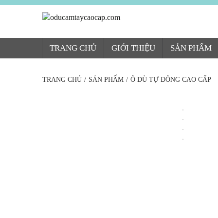
TRANG CHỦ
GIỚI THIỆU
SẢN PHẨM
TRANG CHỦ
/
SẢN PHẨM
/
Ô DÙ TỰ ĐỘNG CAO CẤP