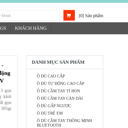
[0] Sản phẩm
GS
KHÁCH HÀNG
DANH MỤC SẢN PHẨM
 -
động
Ô DÙ CAO CẤP
UV
Ô DÙ TỰ ĐỘNG CAO CẤP
 3 gọn
Ô DÙ CẦM TAY TÍ HON
 kính
Ô DÙ CẦM TAY CÁN DÀI
́t gọn
Ô DÙ GẤP NGƯỢC
g 395gr
Ô DÙ TRẺ EM
Ô DÙ CẦM TAY THÔNG MINH
BLUETOOTH