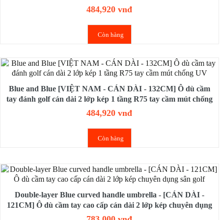
chống UV
484,920 vnđ
Còn hàng
Blue and Blue [VIỆT NAM - CÁN DÀI - 132CM] Ô dù cầm
tay đánh golf cán dài 2 lớp kép 1 tầng R75 tay cầm mút chống
UV
484,920 vnđ
Còn hàng
Double-layer Blue curved handle umbrella - [CÁN DÀI -
121CM] Ô dù cầm tay cao cấp cán dài 2 lớp kép chuyên dụng
sân golf
783,000 vnđ